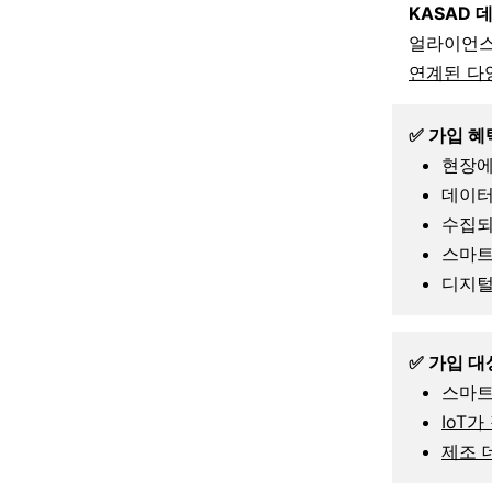
KASAD 데
얼라이언
연계된 다
✅
가입 혜
현장에
데이터
수집
스마트
디지
✅
가입 대
스마트
IoT가
제조 